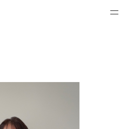
Home
News
Concept
Style
Product
Staff
Blog