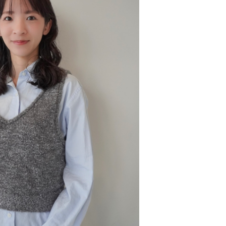
Salon List
Menu
Color
Perm
Treatment
Head Spa
Coupon
Q&A
Media
Voice
Contact
Recruit
Reservation