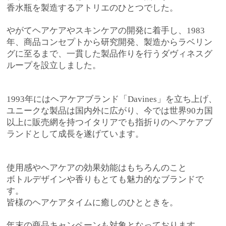
香水瓶を製造するアトリエのひとつでした。
Blog
Salon List
やがてヘアケアやスキンケアの開発に着手し、1983
年、商品コンセプトから研究開発、製造からラベリン
Menu
グに至るまで、一貫した製品作りを行うダヴィネスグ
Color
ループを設立しました。
Perm
Treatment
1993年にはヘアケアブランド「Davines」を立ち上げ、
ユニークな製品は国内外に広がり、今では世界90カ国
Head Spa
以上に販売網を持つイタリアでも指折りのヘアケアブ
ランドとして成長を遂げています。
Coupon
Q&A
使用感やヘアケアの効果効能はもちろんのこと
Media
Voice
ボトルデザインや香りもとても魅力的なブランドで
Contact
Recruit
す。
皆様のヘアケアタイムに癒しのひとときを。
Reservation
年末の商品キャンペーンも対象となっております。