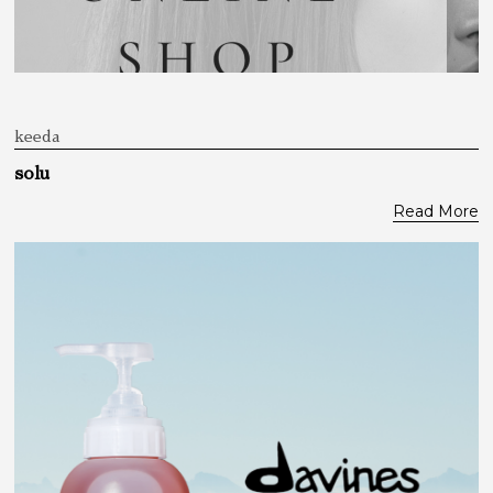
keeda
solu
Read More