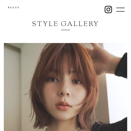
STYLE
GALLERY
Home
News
Concept
Style
Product
Staff