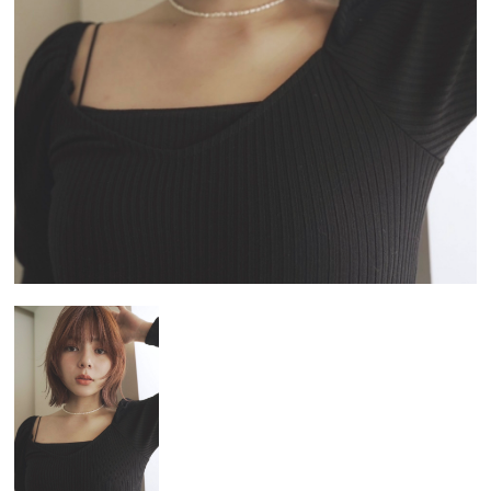
Blog
Salon List
Menu
Color
Perm
Treatment
Head Spa
Coupon
Q&A
Media
Voice
Contact
Recruit
Reservation